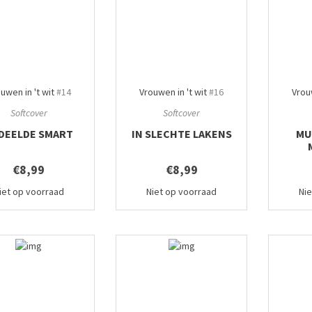
uwen in 't wit
#14
Vrouwen in 't wit
#16
Vrouw
Softcover
Softcover
DEELDE SMART
IN SLECHTE LAKENS
MU
€8,99
€8,99
iet op voorraad
Niet op voorraad
Ni