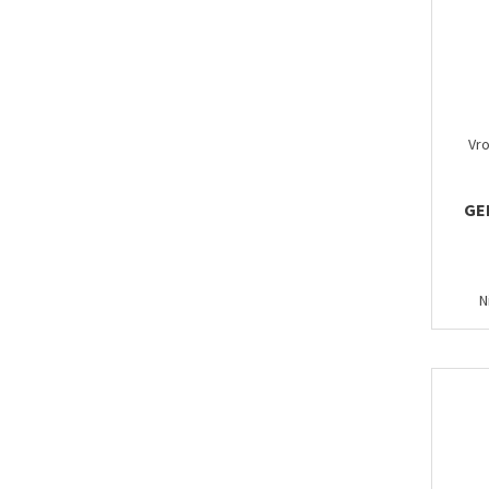
Vro
GE
N