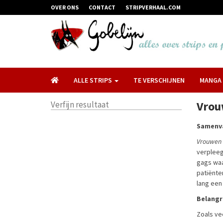
OVER ONS
CONTACT
STRIPVERHAAL.COM
ALLE STRIPS
TE VERSCHIJNEN
MANGA
Vrou
Verfijn resultaat
Samenva
Vrouwen i
verpleeg
gags waa
patiënte
lang een 
Belangr
Zoals ve