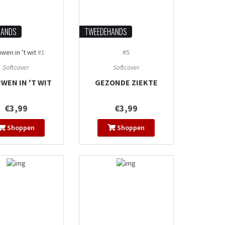
HANDS
TWEEDEHANDS
wen in 't wit
#1
#5
Softcover
Softcover
WEN IN 'T WIT
GEZONDE ZIEKTE
€3,99
€3,99
Shoppen
Shoppen