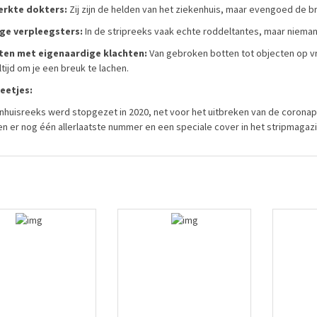
erkte dokters:
Zij zijn de helden van het ziekenhuis, maar evengoed de b
ige verpleegsters:
In de stripreeks vaak echte roddeltantes, maar niema
nten met eigenaardige klachten:
Van gebroken botten tot objecten op 
altijd om je een breuk te lachen.
eetjes:
nhuisreeks werd stopgezet in 2020, net voor het uitbreken van de corona
n er nog één allerlaatste nummer en een speciale cover in het stripmagazi