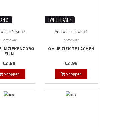
HANDS
TWEEDEHANDS
wen in 't wit
#2
Vrouwen in 't wit
#6
Softcover
Softcover
E 'N ZIEKENZORG
OM JE ZIEK TE LACHEN
ZIJN
€3,99
€3,99
Shoppen
Shoppen