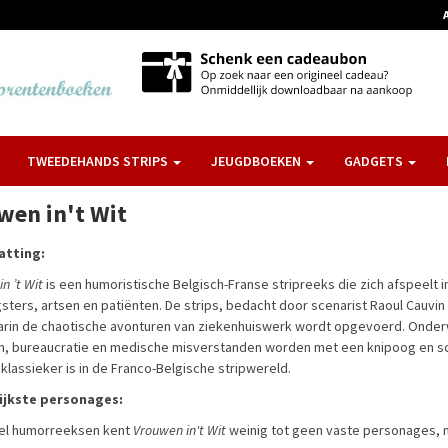
TWEEDEHANDS STRIPS
JEUGDBOEKEN
GADGETS
wen in't Wit
tting:
n ’t Wit
is een humoristische Belgisch-Franse stripreeks die zich afspeelt i
sters, artsen en patiënten. De strips, bedacht door scenarist
Raoul Cauvin
rin de chaotische avonturen van ziekenhuiswerk wordt opgevoerd. Onder
n, bureaucratie en medische misverstanden worden met een knipoog en s
klassieker is in de Franco-Belgische stripwereld.
ijkste personages:
el humorreeksen kent
Vrouwen in't Wit
weinig tot geen vaste personages, m