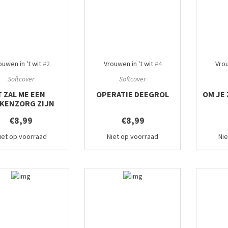
ouwen in 't wit
#2
Vrouwen in 't wit
#4
Vrou
Softcover
Softcover
T ZAL ME EEN
OPERATIE DEEGROL
OM JE 
EKENZORG ZIJN
€8,99
€8,99
iet op voorraad
Niet op voorraad
Ni