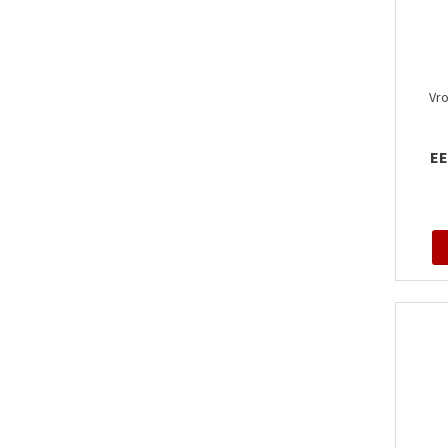
Vro
EE