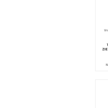
Vr
ZI
N