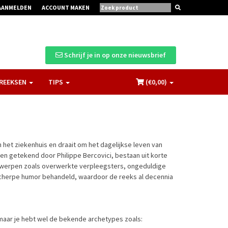
AANMELDEN
ACCOUNT MAKEN
Schrijf je in op onze nieuwsbrief
REEKSEN
TIPS
(€
0,00
)
n het ziekenhuis en draait om het dagelijkse leven van
en getekend door Philippe Bercovici, bestaan uit korte
werpen zoals overwerkte verpleegsters, ongeduldige
cherpe humor behandeld, waardoor de reeks al decennia
aar je hebt wel de bekende archetypes zoals: