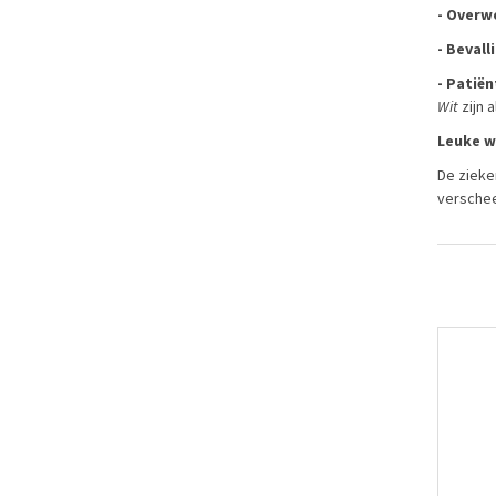
- Overw
- Bevall
- Patië
Wit
zijn 
Leuke w
De zieke
verschee