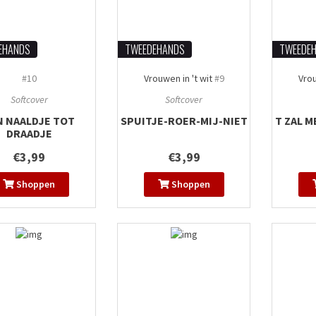
EHANDS
TWEEDEHANDS
TWEEDE
#10
Vrouwen in 't wit
#9
Vrou
Softcover
Softcover
N NAALDJE TOT
SPUITJE-ROER-MIJ-NIET
T ZAL M
DRAADJE
€3,99
€3,99
Shoppen
Shoppen