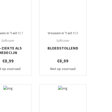
en in 't wit
#17
Vrouwen in 't wit
#19
Softcover
Softcover
-ZIEKTE ALS
BLOEDSTOLLEND
MEDECIJN
€8,99
€8,99
et op voorraad
Niet op voorraad