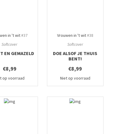
en in 't wit
#37
Vrouwen in 't wit
#38
Softcover
Softcover
T EN GEMAZELD
DOE ALSOF JE THUIS
BENT!
€8,99
€8,99
et op voorraad
Niet op voorraad