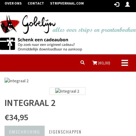
OVER ONS
CONTACT
STRIPVERHAAL.COM
Toggl
(€
0,00
)
naviga
INTEGRAAL 2
€34,95
OMSCHRIJVING
EIGENSCHAPPEN