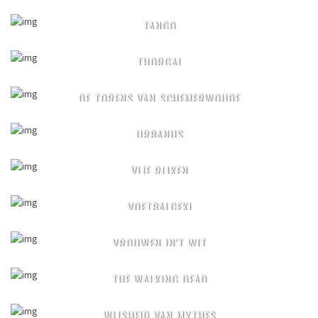
TANGO
THORGAL
DE TORENS VAN SCHEMERWOUDE
URBANUS
VIJF RIJKEN
VOETBALGEK!
VROUWEN IN'T WIT
THE WALKING DEAD
WIJSHEID VAN MYTHES