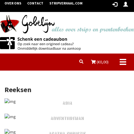
OVER ONS
CONTACT
STRIPVERHAAL.COM
Toggl
(€
0,00
)
naviga
Reeksen
ARIA
ADVENTUREMAN