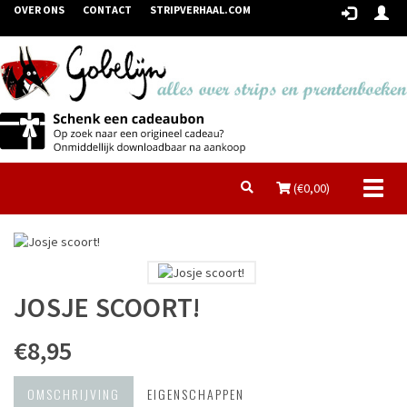
OVER ONS
CONTACT
STRIPVERHAAL.COM
Toggl
(€
0,00
)
naviga
JOSJE SCOORT!
€8,95
OMSCHRIJVING
EIGENSCHAPPEN