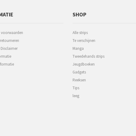
MATIE
SHOP
 voorwaarden
Alle strips
 retourneren
Te verschijnen
 Disclaimer
Manga
ormatie
Tweedehands strips
formatie
Jeugdboeken
Gadgets
Reeksen
Tips
leeg