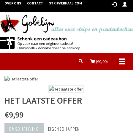
OVER ONS
CONTACT
STRIPVERHAAL.COM
Toggl
(€
0,00
)
naviga
HET LAATSTE OFFER
€9,99
OMSCHRIJVING
EIGENSCHAPPEN