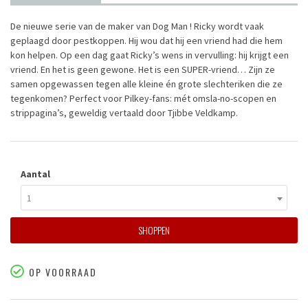
De nieuwe serie van de maker van Dog Man ! Ricky wordt vaak
geplaagd door pestkoppen. Hij wou dat hij een vriend had die hem
kon helpen. Op een dag gaat Ricky’s wens in vervulling: hij krijgt een
vriend. En het is geen gewone. Het is een SUPER-vriend… Zijn ze
samen opgewassen tegen alle kleine én grote slechteriken die ze
tegenkomen? Perfect voor Pilkey-fans: mét omsla-no-scopen en
strippagina’s, geweldig vertaald door Tjibbe Veldkamp.
Aantal
1
SHOPPEN
OP VOORRAAD