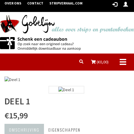
OVER ONS
CONTACT
STRIPVERHAAL.COM
Toggl
(€
0,00
)
naviga
DEEL 1
€15,99
OMSCHRIJVING
EIGENSCHAPPEN