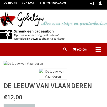
OVER ONS
CONTACT
STRIPVERHAAL.COM
Toggl
(€
0,00
)
naviga
DE LEEUW VAN VLAANDEREN
€12,00