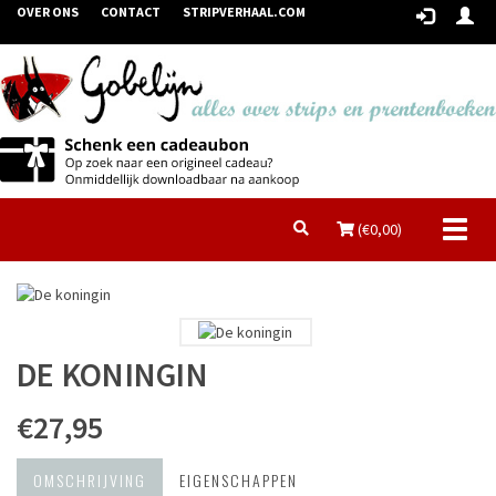
OVER ONS
CONTACT
STRIPVERHAAL.COM
Toggl
(€
0,00
)
naviga
DE KONINGIN
€27,95
OMSCHRIJVING
EIGENSCHAPPEN