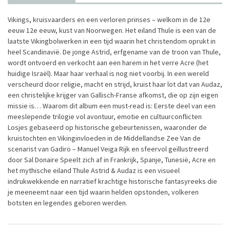
Vikings, kruisvaarders en een verloren prinses – welkom in de 12e
eeuw 12e eeuw, kust van Noorwegen. Het eiland Thule is een van de
laatste Vikingbolwerken in een tijd waarin het christendom oprukt in
heel Scandinavië. De jonge Astrid, erfgename van de troon van Thule,
wordt ontvoerd en verkocht aan een harem in het verre Acre (het
huidige Israël). Maar haar verhaal is nog niet voorbij. In een wereld
verscheurd door religie, macht en strijd, kruist haar lot dat van Audaz,
een christelijke krijger van Gallisch-Franse afkomst, die op zijn eigen
missie is… Waarom dit album een must-read is: Eerste deel van een
meeslepende trilogie vol avontuur, emotie en cultuurconflicten
Losjes gebaseerd op historische gebeurtenissen, waaronder de
kruistochten en Vikinginvloeden in de Middellandse Zee Van de
scenarist van Gadiro – Manuel Veiga Rijk en sfeervol geïllustreerd
door Sal Donaire Speelt zich af in Frankrijk, Spanje, Tunesië, Acre en
het mythische eiland Thule Astrid & Audaz is een visueel
indrukwekkende en narratief krachtige historische fantasyreeks die
je meeneemt naar een tijd waarin helden opstonden, volkeren
botsten en legendes geboren werden.