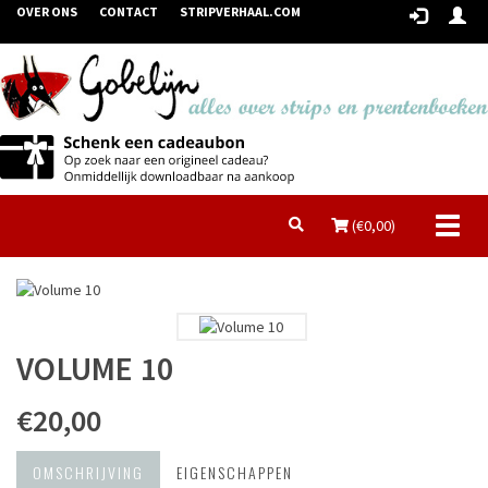
OVER ONS
CONTACT
STRIPVERHAAL.COM
Toggl
(€
0,00
)
naviga
VOLUME 10
€20,00
OMSCHRIJVING
EIGENSCHAPPEN