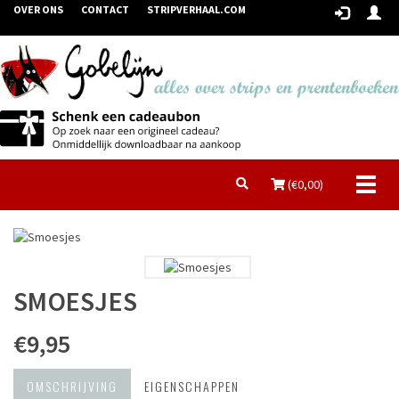
OVER ONS
CONTACT
STRIPVERHAAL.COM
Toggl
(€
0,00
)
naviga
SMOESJES
€9,95
OMSCHRIJVING
EIGENSCHAPPEN