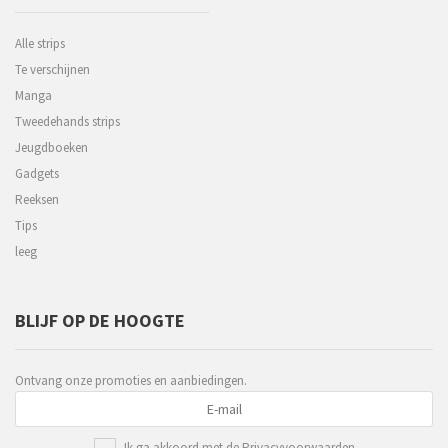
Alle strips
Te verschijnen
Manga
Tweedehands strips
Jeugdboeken
Gadgets
Reeksen
Tips
leeg
BLIJF OP DE HOOGTE
Ontvang onze promoties en aanbiedingen.
Ik ga akkoord met de
Privacyvoorwaarden