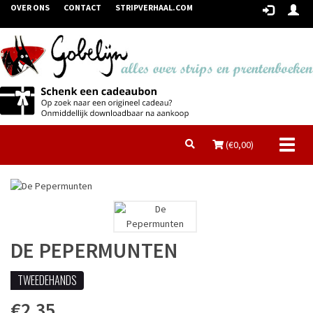
OVER ONS
CONTACT
STRIPVERHAAL.COM
Toggl
(€
0,00
)
naviga
DE PEPERMUNTEN
TWEEDEHANDS
€2,35