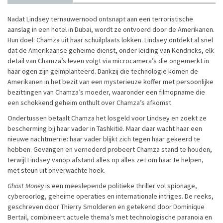
Nadat Lindsey ternauwernood ontsnapt aan een terroristische
aanslag in een hotel in Dubai, wordt ze ontvoerd door de Amerikanen.
Hun doel: Chamza uit haar schuilplaats lokken. Lindsey ontdekt al snel
dat de Amerikaanse geheime dienst, onder leiding van Kendricks, elk
detail van Chamza’s leven volgt via microcamera’s die ongemerkt in
haar ogen zijn geïmplanteerd. Dankzij die technologie komen de
Amerikanen in het bezit van een mysterieuze koffer met persoonlijke
bezittingen van Chamza’s moeder, waaronder een filmopname die
een schokkend geheim onthult over Chamza’s afkomst.
Ondertussen betaalt Chamza het losgeld voor Lindsey en zoekt ze
bescherming bij haar vader in Tashkitië. Maar daar wacht haar een
nieuwe nachtmerrie: haar vader blijkt zich tegen haar gekeerd te
hebben. Gevangen en vernederd probeert Chamza stand te houden,
terwijl Lindsey vanop afstand alles op alles zet om haar te helpen,
met steun uit onverwachte hoek.
Ghost Money
is een meeslepende politieke thriller vol spionage,
cyberoorlog, geheime operaties en internationale intriges. De reeks,
geschreven door Thierry Smolderen en getekend door Dominique
Bertail, combineert actuele thema’s met technologische paranoia en