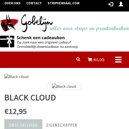
OVER ONS
CONTACT
STRIPVERHAAL.COM
Toggl
(€
0,00
)
naviga
BLACK CLOUD
€12,95
OMSCHRIJVING
EIGENSCHAPPEN