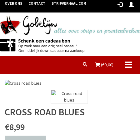
OVER ONS
CONTACT
STRIPVERHAAL.COM
Toggl
(€
0,00
)
naviga
CROSS ROAD BLUES
€8,99