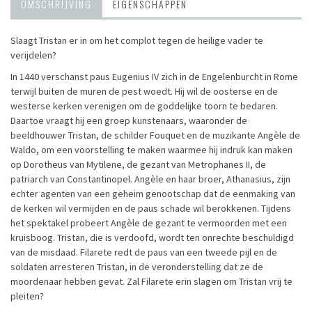
OMSCHRIJVING
EIGENSCHAPPEN
Slaagt Tristan er in om het complot tegen de heilige vader te
verijdelen?
In 1440 verschanst paus Eugenius IV zich in de Engelenburcht in Rome
terwijl buiten de muren de pest woedt. Hij wil de oosterse en de
westerse kerken verenigen om de goddelijke toorn te bedaren.
Daartoe vraagt hij een groep kunstenaars, waaronder de
beeldhouwer Tristan, de schilder Fouquet en de muzikante Angèle de
Waldo, om een voorstelling te maken waarmee hij indruk kan maken
op Dorotheus van Mytilene, de gezant van Metrophanes II, de
patriarch van Constantinopel. Angèle en haar broer, Athanasius, zijn
echter agenten van een geheim genootschap dat de eenmaking van
de kerken wil vermijden en de paus schade wil berokkenen. Tijdens
het spektakel probeert Angèle de gezant te vermoorden met een
kruisboog. Tristan, die is verdoofd, wordt ten onrechte beschuldigd
van de misdaad. Filarete redt de paus van een tweede pijl en de
soldaten arresteren Tristan, in de veronderstelling dat ze de
moordenaar hebben gevat. Zal Filarete erin slagen om Tristan vrij te
pleiten?