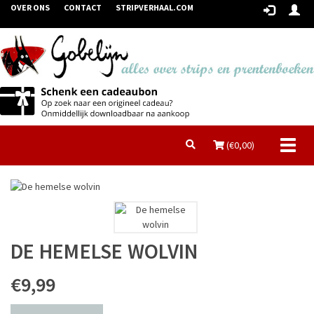
OVER ONS
CONTACT
STRIPVERHAAL.COM
Toggl
(€
0,00
)
naviga
DE HEMELSE WOLVIN
€9,99