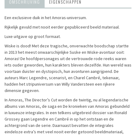
OMSCHRIJVING
EIGENSCHAPPEN
Een exclusieve duik in het Amoras-universum.
Rijkelijk gevuld met nooit eerder gepubliceerd beeld materiaal.
Luxe uitgave op groot formaat.
Wiske is dood! Met deze tragische, onverwachte boodschap startte
in 2013 het meest onwaarschijnlijke Suske en Wiske-avontuur ooit:
Amoras! De hoofdpersonages uit de vertrouwde rode reeks waren
iets ouder geworden, hun karakters bleven dezelfde. Hun wereld was
voortaan duister en dystopisch, hun avonturen aangrijpend. De
auteurs Marc Legendre, scenarist, en Charel Cambré, tekenaar,
hadden het stripuniversum van Willy Vandersteen een rijkere
dimensie gegeven.
In Amoras, The Director’s Cut worden de twintig, nu al legendarische
albums van Amoras, de saga en De kronieken van Amoras gebundeld
in luxueuze integrales. In een telkens uitgebreid dossier van Ronald
Grossey gaan Legendre en Cambré in op het ontstaan en de
achtergrond van de serie. Daarnaast bevatten de integrales
eindeloze extra’s met veel nooit eerder getoond beeldmateriaal,