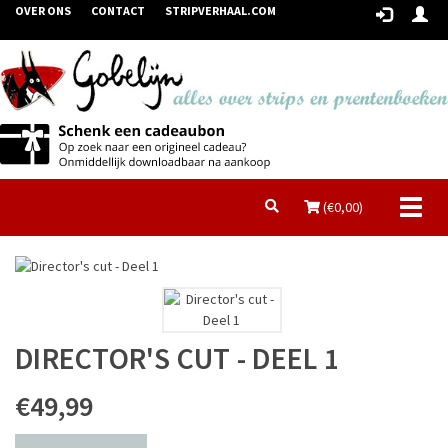
OVER ONS
CONTACT
STRIPVERHAAL.COM
Toggl
(€
0,00
)
naviga
DIRECTOR'S CUT - DEEL 1
€49,99