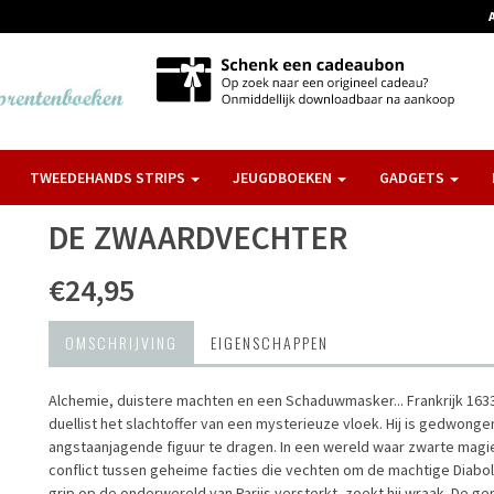
TWEEDEHANDS STRIPS
JEUGDBOEKEN
GADGETS
DE ZWAARDVECHTER
€24,95
OMSCHRIJVING
EIGENSCHAPPEN
Alchemie, duistere machten en een Schaduwmasker... Frankrijk 1633, 
duellist het slachtoffer van een mysterieuze vloek. Hij is gedwo
angstaanjagende figuur te dragen. In een wereld waar zwarte magi
conflict tussen geheime facties die vechten om de machtige Diabol
grip op de onderwereld van Parijs versterkt, zoekt hij wraak. De g