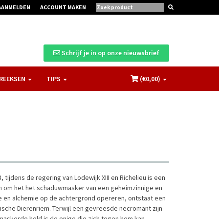
AANMELDEN
ACCOUNT MAKEN
Schrijf je in op onze nieuwsbrief
REEKSEN
TIPS
(€
0,00
)
tijdens de regering van Lodewijk XIII en Richelieu is een
ngen om het het schaduwmasker van een geheimzinnige en
e en alchemie op de achtergrond opereren, ontstaat een
ische Dierenriem. Terwijl een gevreesde necromant zijn
emaskerde held is de enige die zich tegen hem kan