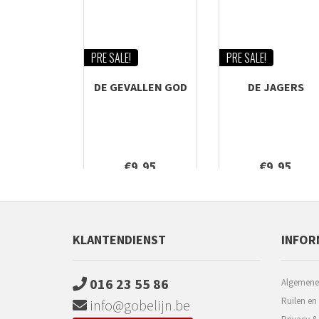
PRE SALE!
PRE SALE!
DE GEVALLEN GOD
DE JAGERS
€9,95
€9,95
KLANTENDIENST
INFOR
016 23 55 86
Algemene
Ruilen en
info@gobelijn.be