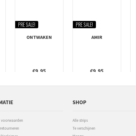
PRE SALE!
PRE SALE!
ONTWAKEN
AMIR
€9,95
€9,95
MATIE
SHOP
 voorwaarden
Alle strips
 retourneren
Te verschijnen