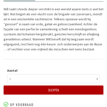
Will raakt steeds dieper verstrikt in een wereld waarin niets is wat het
lijkt. Wat begint als een vlucht voor de brigade van zuiveraars, mondt
uit in een existentiële nachtmerrie. Telkens opnieuw wordt hij
“gereset” in naam van orde, geluk en gehoorzaamheid. Achter de
façade van een perfecte samenleving schuilt een meedogenloos
systeem dat lichamen hergebruikt, geesten herschrijft en afwijking
genadeloos uitwist. Wanneer Will beseft dat hij langzaam wordt
uitgegumd, rest hem nog één keuze: zich onderwerpen aan de illusie
… of vechten voor een vrijheid die misschien niet eens bestaat.
Aantal
1
SHOPPEN
OP VOORRAAD