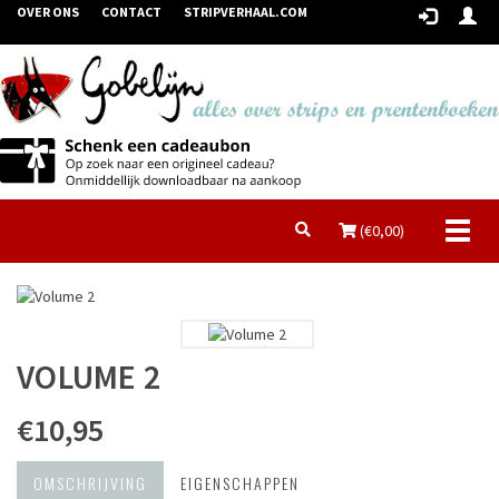
OVER ONS
CONTACT
STRIPVERHAAL.COM
Toggl
(€
0,00
)
naviga
VOLUME 2
€10,95
OMSCHRIJVING
EIGENSCHAPPEN