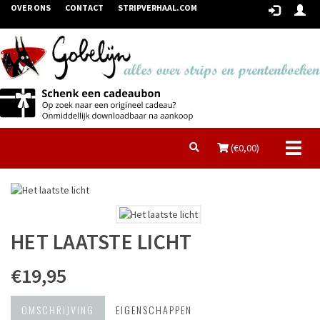
OVER ONS
CONTACT
STRIPVERHAAL.COM
Toggl
(€
0,00
)
naviga
HET LAATSTE LICHT
€19,95
OMSCHRIJVING
EIGENSCHAPPEN