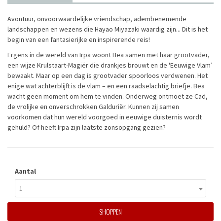
Avontuur, onvoorwaardelijke vriendschap, adembenemende
landschappen en wezens die Hayao Miyazaki waardig zijn... Dit is het
begin van een fantasierijke en inspirerende reis!
Ergens in de wereld van Irpa woont Bea samen met haar grootvader,
een wijze Krulstaart-Magiër die drankjes brouwt en de 'Eeuwige Vlam’
bewaakt. Maar op een dag is grootvader spoorloos verdwenen. Het
enige wat achterblijft is de vlam – en een raadselachtig briefje. Bea
wacht geen moment om hem te vinden. Onderweg ontmoet ze Cad,
de vrolijke en onverschrokken Galduriër. Kunnen zij samen
voorkomen dat hun wereld voorgoed in eeuwige duisternis wordt
gehuld? Of heeft Irpa zijn laatste zonsopgang gezien?
Aantal
1
SHOPPEN