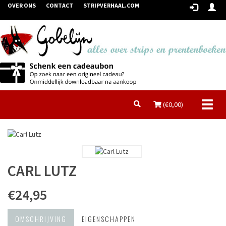
OVER ONS
CONTACT
STRIPVERHAAL.COM
Toggl
(€
0,00
)
naviga
CARL LUTZ
€24,95
OMSCHRIJVING
EIGENSCHAPPEN