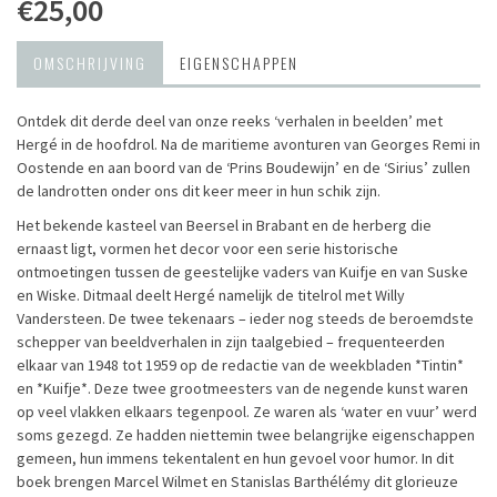
€25,00
OMSCHRIJVING
EIGENSCHAPPEN
Ontdek dit derde deel van onze reeks ‘verhalen in beelden’ met
Hergé in de hoofdrol. Na de maritieme avonturen van Georges Remi in
Oostende en aan boord van de ‘Prins Boudewijn’ en de ‘Sirius’ zullen
de landrotten onder ons dit keer meer in hun schik zijn.
Het bekende kasteel van Beersel in Brabant en de herberg die
ernaast ligt, vormen het decor voor een serie historische
ontmoetingen tussen de geestelijke vaders van Kuifje en van Suske
en Wiske. Ditmaal deelt Hergé namelijk de titelrol met Willy
Vandersteen. De twee tekenaars – ieder nog steeds de beroemdste
schepper van beeldverhalen in zijn taalgebied – frequenteerden
elkaar van 1948 tot 1959 op de redactie van de weekbladen *Tintin*
en *Kuifje*. Deze twee grootmeesters van de negende kunst waren
op veel vlakken elkaars tegenpool. Ze waren als ‘water en vuur’ werd
soms gezegd. Ze hadden niettemin twee belangrijke eigenschappen
gemeen, hun immens tekentalent en hun gevoel voor humor. In dit
boek brengen Marcel Wilmet en Stanislas Barthélémy dit glorieuze