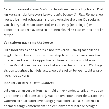
De avonturenreeks
Julie Doohan
schakelt een versnelling hoger. Eind
juni verschijnt bij Uitgeverij Lauwert
Julie Doohan 3 –
Rum Runners
, een
nieuw album vol actie, spanning en exotische dreiging. De reeks is
van Thierry Cailleteau (scenario) en Luc Brahy (tekeningen) en
combineert stoere avonturen met een kleurrijke cast en een heerlijk
tempo.
Van saloon naar smokkelroute
Julie Doohans saloon bloeit als nooit tevoren. Dankzij haar succes
krijgt Julie de kans om een nieuwe stap te zetten: ze mag voortaan
ook rum verkopen. Die opportuniteit komt er via de smokkelaar
Dorian Mc Call, die haar een veelbelovende deal voorstelt. Wat begint
als een lucratieve handelsreis, groeit al snel uit tot een tocht waarbij
niets nog zeker is.
Inhoud van
deel 3 – Rum Runners
Julie en Dorian vertrekken naar Haïti om er handel te drijven met een
gerenommeerde rumstokerij. Maar de overtocht over de Caraïbische
wateren blijkt allesbehalve rustig: gevaar loert aan alle kanten. En
eenmaal aangekomen wacht hen een onvoorstelbare ontvangst…