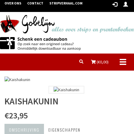
OVER ONS
CONTACT
STRIPVERHAAL.COM
Toggl
(€
0,00
)
naviga
KAISHAKUNIN
€23,95
OMSCHRIJVING
EIGENSCHAPPEN