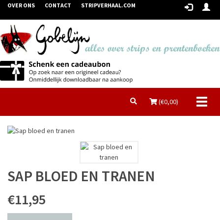
OVER ONS
CONTACT
STRIPVERHAAL.COM
Toggl
(€
0,00
)
naviga
SAP BLOED EN TRANEN
€11,95