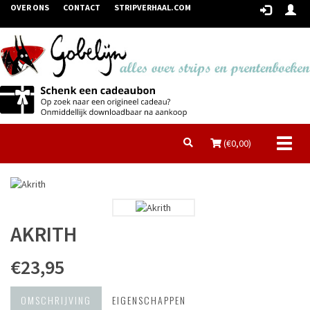
OVER ONS
CONTACT
STRIPVERHAAL.COM
Toggl
(€
0,00
)
naviga
AKRITH
€23,95
OMSCHRIJVING
EIGENSCHAPPEN