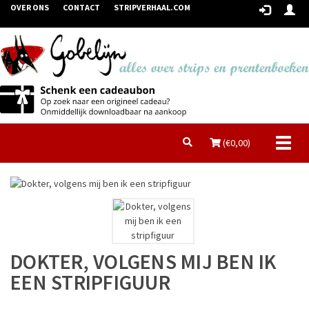
OVER ONS
CONTACT
STRIPVERHAAL.COM
Toggl
(€
0,00
)
naviga
DOKTER, VOLGENS MIJ BEN IK
EEN STRIPFIGUUR