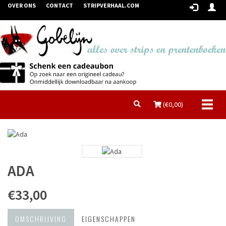
OVER ONS
CONTACT
STRIPVERHAAL.COM
Toggl
(€
0,00
)
naviga
ADA
€33,00
OMSCHRIJVING
EIGENSCHAPPEN