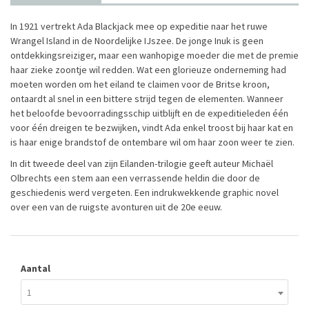
In 1921 vertrekt Ada Blackjack mee op expeditie naar het ruwe
Wrangel Island in de Noordelijke IJszee. De jonge Inuk is geen
ontdekkingsreiziger, maar een wanhopige moeder die met de premie
haar zieke zoontje wil redden. Wat een glorieuze onderneming had
moeten worden om het eiland te claimen voor de Britse kroon,
ontaardt al snel in een bittere strijd tegen de elementen. Wanneer
het beloofde bevoorradingsschip uitblijft en de expeditieleden één
voor één dreigen te bezwijken, vindt Ada enkel troost bij haar kat en
is haar enige brandstof de ontembare wil om haar zoon weer te zien.
In dit tweede deel van zijn Eilanden-trilogie geeft auteur Michaël
Olbrechts een stem aan een verrassende heldin die door de
geschiedenis werd vergeten. Een indrukwekkende graphic novel
over een van de ruigste avonturen uit de 20e eeuw.
Aantal
1