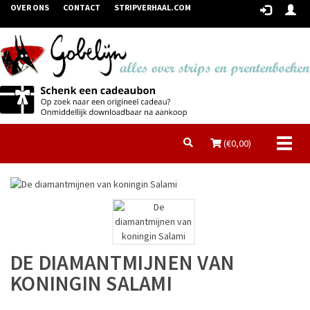
OVER ONS
CONTACT
STRIPVERHAAL.COM
Toggl
(€
0,00
)
naviga
DE DIAMANTMIJNEN VAN
KONINGIN SALAMI