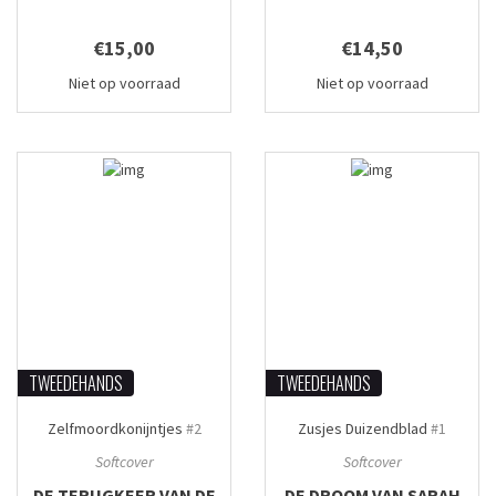
€15,00
€14,50
Niet op voorraad
Niet op voorraad
TWEEDEHANDS
TWEEDEHANDS
Zelfmoordkonijntjes
#2
Zusjes Duizendblad
#1
Softcover
Softcover
DE TERUGKEER VAN DE
DE DROOM VAN SARAH