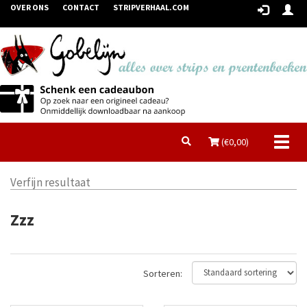
OVER ONS
CONTACT
STRIPVERHAAL.COM
Toggl
(€
0,00
)
naviga
Verfijn resultaat
Zzz
Sorteren: