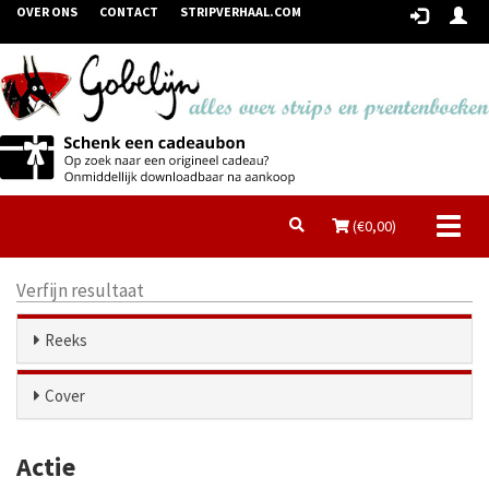
OVER ONS
CONTACT
STRIPVERHAAL.COM
Toggl
(€
0,00
)
naviga
Verfijn resultaat
Reeks
Cover
Actie