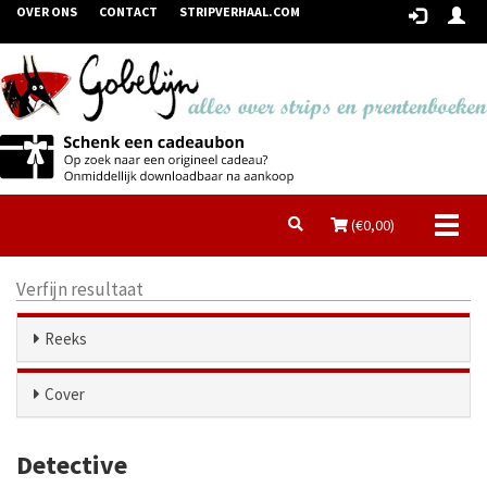
OVER ONS
CONTACT
STRIPVERHAAL.COM
Toggl
(€
0,00
)
naviga
Verfijn resultaat
Reeks
Cover
Detective