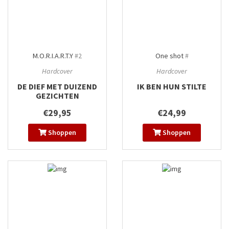
M.O.R.I.A.R.T.Y
#2
One shot
#
Hardcover
Hardcover
DE DIEF MET DUIZEND
IK BEN HUN STILTE
GEZICHTEN
€29,95
€24,99
Shoppen
Shoppen