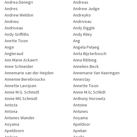
Andrea Denegri
Andreas
Andres
Andrew Judge
Andrew Weldon
Andreyko
Andrieu
Andriveau
Andriveau
Andy Diggle
Andy Griffiths
Andy Riley
Anette Tison
Ang
Ange
Angela Pelaeg
Angleraud
Anita Bijsterbosch
Ann Marie Ackaert
Anna Ribbing
Anne Schneider
Annelies Beck
Annemarie van der Heijden
Annemarie Van Haeringen
Annemie Berebrouckx
Annestay
Annette Lavrijsen
Annette Tison
Annie M.G. Schmidt
Annie M.G; Schlidt
Annie MG Schmidt
Anthony Horowitz
Antista
Antoine
Antona
Antunes
Antunes Wander
Aoyama
Aoyama
Apeldoor
Apeldoorn
Apelian
Apikian
Apollo