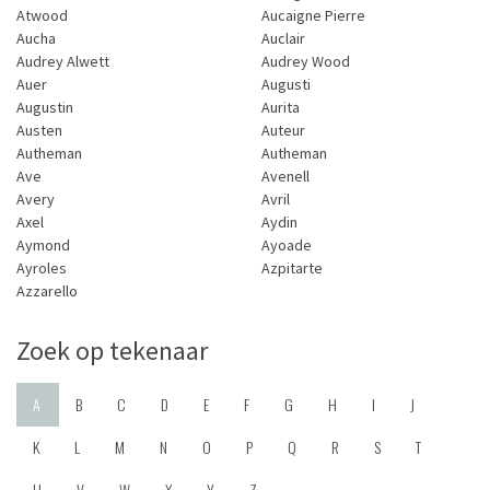
Atwood
Aucaigne Pierre
Aucha
Auclair
Audrey Alwett
Audrey Wood
Auer
Augusti
Augustin
Aurita
Austen
Auteur
Autheman
Autheman
Ave
Avenell
Avery
Avril
Axel
Aydin
Aymond
Ayoade
Ayroles
Azpitarte
Azzarello
Zoek op tekenaar
A
B
C
D
E
F
G
H
I
J
K
L
M
N
O
P
Q
R
S
T
U
V
W
X
Y
Z