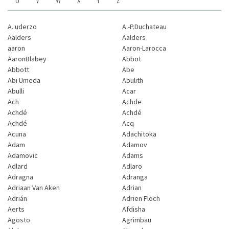
A. uderzo
A.-P.Duchateau
Aalders
Aalders
aaron
Aaron-Larocca
AaronBlabey
Abbot
Abbott
Abe
Abi Umeda
Abulith
Abulli
Acar
Ach
Achde
Achdé
Achdé
Achdé
Acq
Acuna
Adachitoka
Adam
Adamov
Adamovic
Adams
Adlard
Adlaro
Adragna
Adranga
Adriaan Van Aken
Adrian
Adrián
Adrien Floch
Aerts
Afdisha
Agosto
Agrimbau