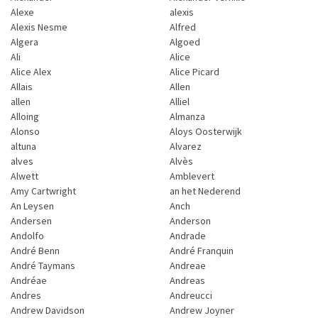
Alexe
alexis
Alexis Nesme
Alfred
Algera
Algoed
Ali
Alice
Alice Alex
Alice Picard
Allais
Allen
allen
Alliel
Alloing
Almanza
Alonso
Aloys Oosterwijk
altuna
Alvarez
alves
Alvès
Alwett
Amblevert
Amy Cartwright
an het Nederend
An Leysen
Anch
Andersen
Anderson
Andolfo
Andrade
André Benn
André Franquin
André Taymans
Andreae
Andréae
Andreas
Andres
Andreucci
Andrew Davidson
Andrew Joyner