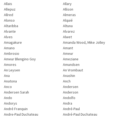
Allais
Allary
Allepuz
Allison
Allred
Almeras
Alonso
Alquié
Altaribba
Altuna
Alvante
Alvarez
Alves
Alwet
Amagakure
Amanda Wood, Mike Jolley
Amano
Amant
Ambrosio
Ameur
Ameur Blengino Goy
Ameziane
Amores
Amundsen
An Leysen
An Vrombaut
Ana
Anashin
Anatona
Anch
Anco
Andersen
Andersen Sarah
Anderson
Ando
Andolfo
Andorys
Andra
André Franquin
André-Paul
Andre-Paul Duchateau
André-Paul Duchateau