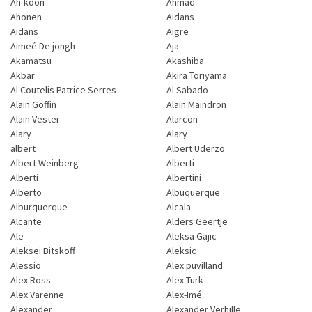
Ah-koon
Ahmad
Ahonen
Aidans
Aidans
Aigre
Aimeé De jongh
Aja
Akamatsu
Akashiba
Akbar
Akira Toriyama
Al Coutelis Patrice Serres
Al Sabado
Alain Goffin
Alain Maindron
Alain Vester
Alarcon
Alary
Alary
albert
Albert Uderzo
Albert Weinberg
Alberti
Alberti
Albertini
Alberto
Albuquerque
Alburquerque
Alcala
Alcante
Alders Geertje
Ale
Aleksa Gajic
Aleksei Bitskoff
Aleksic
Alessio
Alex puvilland
Alex Ross
Alex Turk
Alex Varenne
Alex-Imé
Alexander
Alexander Verhille