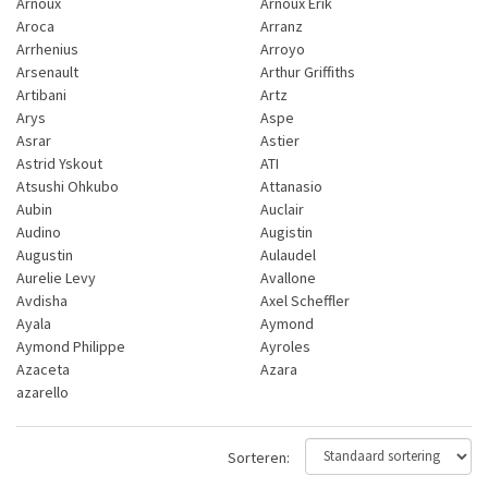
Arnoux
Arnoux Erik
Aroca
Arranz
Arrhenius
Arroyo
Arsenault
Arthur Griffiths
Artibani
Artz
Arys
Aspe
Asrar
Astier
Astrid Yskout
ATI
Atsushi Ohkubo
Attanasio
Aubin
Auclair
Audino
Augistin
Augustin
Aulaudel
Aurelie Levy
Avallone
Avdisha
Axel Scheffler
Ayala
Aymond
Aymond Philippe
Ayroles
Azaceta
Azara
azarello
Sorteren: