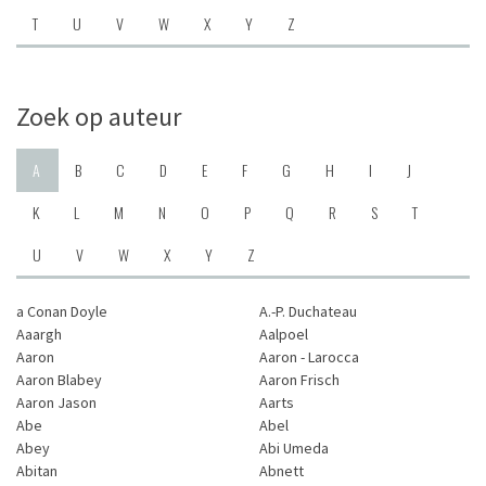
T
U
V
W
X
Y
Z
Zoek op auteur
A
B
C
D
E
F
G
H
I
J
K
L
M
N
O
P
Q
R
S
T
U
V
W
X
Y
Z
a Conan Doyle
A.-P. Duchateau
Aaargh
Aalpoel
Aaron
Aaron - Larocca
Aaron Blabey
Aaron Frisch
Aaron Jason
Aarts
Abe
Abel
Abey
Abi Umeda
Abitan
Abnett