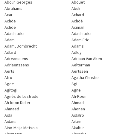
Abolin Georges
Abouet
Abrahams
Abuli
Acar
Achard
Achde
Achdé
Achdé
Aciman
Adachitoka
Adachitoka
Adam
Adam Eric
Adam, Dombrecht
Adams
Adlard
Adley
Adreanssens
Adriaan Van Aken
Adriaenssens
Aelterman
Aerts
Aertssen
Afro
Agatha Christie
Agee
Agi
Agitogi
Agne
Agnès de Lestrade
Ah-Koon
Ah-koon Didier
Ahmad
Ahmaed
Ahonen
Aida
Aidalro
Aidans
Aiken
Aino-Maija Metsola
Akaltun
Akamatsu
Akasaka