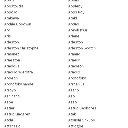
Apostolidis
Appleby
Appollo
Apps Roy
Arakawa
Araki
Archie Goodwin
Arcudi
Ard
Arevik D'Or
Aris
Arlene
Arleston
Arleston
Arleston Christophe
Arleston Scotch
Armanet
Arnaud
Arneston
Arneur
Arnoldus
Arnoleon
Arnould Wierstra
Arnoux
Aroleon
Aronofsky
Aronofsky handel
Arrhenius
Arroyo
Asano
Ashinano
Aso
Aspe
Asso
Astier
Astrid Desbores
Astrid Lindgren
Atak
Atchi
Atsushi Ohkubo
Attanasio
Attiogbe