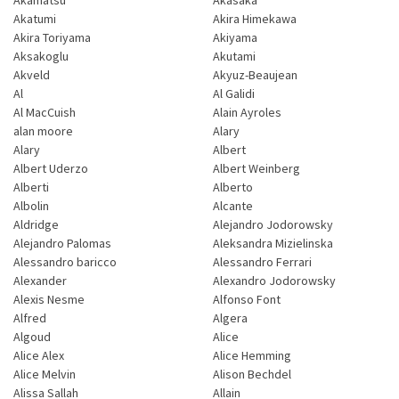
Akatumi
Akira Himekawa
Akira Toriyama
Akiyama
Aksakoglu
Akutami
Akveld
Akyuz-Beaujean
Al
Al Galidi
Al MacCuish
Alain Ayroles
alan moore
Alary
Alary
Albert
Albert Uderzo
Albert Weinberg
Alberti
Alberto
Albolin
Alcante
Aldridge
Alejandro Jodorowsky
Alejandro Palomas
Aleksandra Mizielinska
Alessandro baricco
Alessandro Ferrari
Alexander
Alexandro Jodorowsky
Alexis Nesme
Alfonso Font
Alfred
Algera
Algoud
Alice
Alice Alex
Alice Hemming
Alice Melvin
Alison Bechdel
Alissa Sallah
Allain