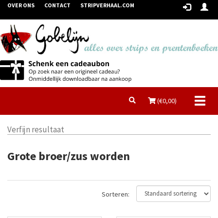
OVER ONS
CONTACT
STRIPVERHAAL.COM
Toggl
(€
0,00
)
naviga
Verfijn resultaat
Grote broer/zus worden
Sorteren: