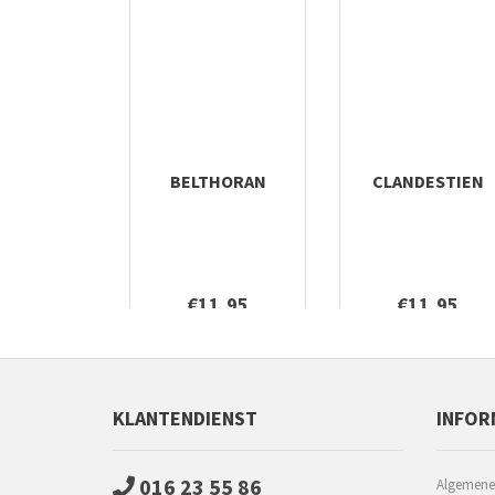
BELTHORAN
CLANDESTIEN
€11,95
€11,95
KLANTENDIENST
INFOR
016 23 55 86
Algemene