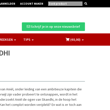
AANMELDEN
ACCOUNT MAKEN
Schrijf je in op onze nieuwsbrief
REEKSEN
TIPS
(€
0,00
)
DHI
Aniël, onder leiding van een ambitieuze kapitein die
erwijl zijn vader probeert te ontsnappen, wordt in het
derzoekt Aniël de ogen van Skaedhi, in de hoop het
 Kan het complot worden verijdeld? En wat is er toch aan