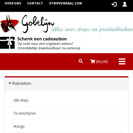
OVER ONS
CONTACT
STRIPVERHAAL.COM
Toggl
(€
0,00
)
naviga
Rubrieken
Alle strips
Te verschijnen
Manga