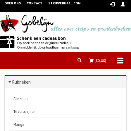
OVER ONS
CONTACT
STRIPVERHAAL.COM
Toggl
(€
0,00
)
naviga
Rubrieken
Alle strips
Te verschijnen
Manga