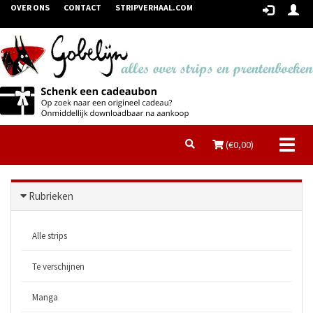
OVER ONS
CONTACT
STRIPVERHAAL.COM
Toggl
(€
0,00
)
naviga
Rubrieken
Alle strips
Te verschijnen
Manga