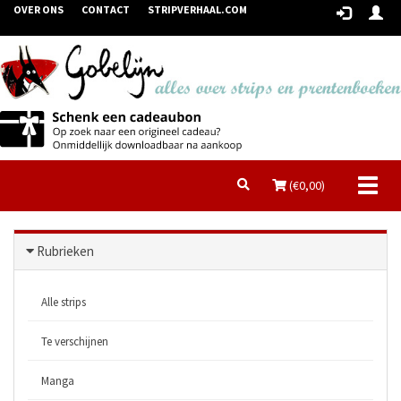
OVER ONS
CONTACT
STRIPVERHAAL.COM
Toggl
(€
0,00
)
naviga
Rubrieken
Alle strips
Te verschijnen
Manga