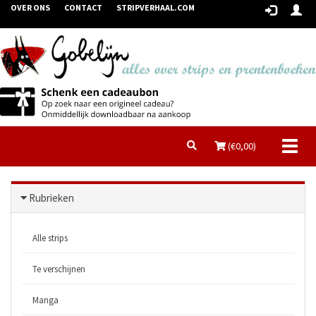
OVER ONS
CONTACT
STRIPVERHAAL.COM
Toggl
(€
0,00
)
naviga
Rubrieken
Alle strips
Te verschijnen
Manga