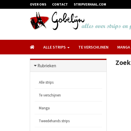
OVER ONS
CONTACT
STRIPVERHAAL.COM
ALLE STRIPS
TE VERSCHIJNEN
MANGA
Zoek
Rubrieken
Alle strips
Te verschijnen
Manga
Tweedehands strips