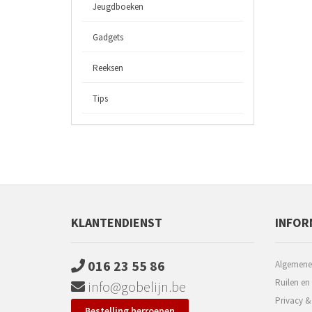
Jeugdboeken
Gadgets
Reeksen
Tips
KLANTENDIENST
INFOR
016 23 55 86
Algemene
Ruilen en
info@gobelijn.be
Privacy &
Bestelling herroepen