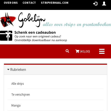
OVER ONS
CONTACT
STRIPVERHAAL.COM
Toggl
(€
0,00
)
naviga
Rubrieken
Alle strips
Te verschijnen
Manga