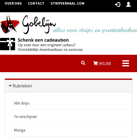
OVER ONS
CONTACT
STRIPVERHAAL.COM
Toggl
(€
0,00
)
naviga
Rubrieken
Alle strips
Te verschijnen
Manga