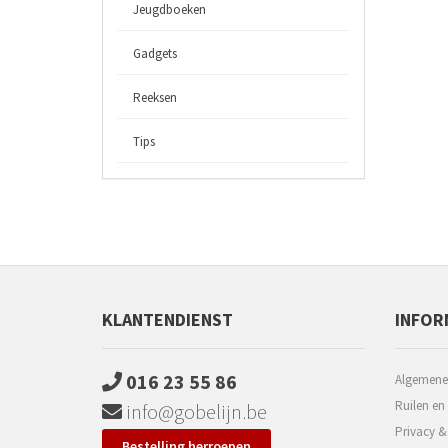
Jeugdboeken
Gadgets
Reeksen
Tips
KLANTENDIENST
INFOR
016 23 55 86
Algemene
Ruilen en
info@gobelijn.be
Privacy &
Bestelling herroepen