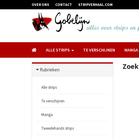
OVER ONS
CONTACT
STRIPVERHAAL.COM
ALLE STRIPS
TE VERSCHIJNEN
MANGA
Zoek
Rubrieken
Alle strips
Te verschijnen
Manga
Tweedehands strips