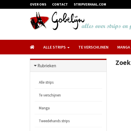
OVER ONS
CONTACT
STRIPVERHAAL.COM
ALLE STRIPS
TE VERSCHIJNEN
MANGA
Zoek
Rubrieken
Alle strips
Te verschijnen
Manga
Tweedehands strips