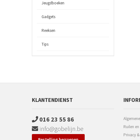
Jeugdboeken
Gadgets
Reeksen
Tips
KLANTENDIENST
INFOR
016 23 55 86
Algemene
Ruilen en
info@gobelijn.be
Privacy &
Bestelling herroepen