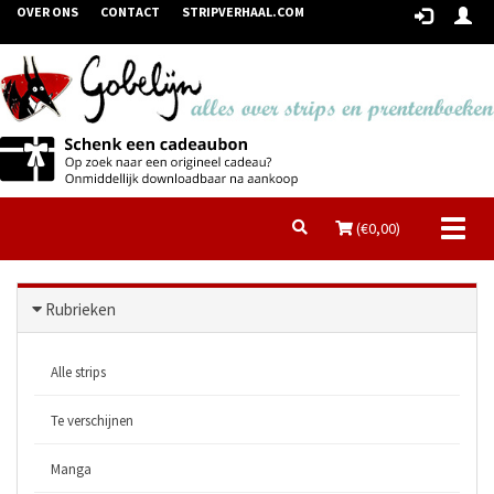
OVER ONS
CONTACT
STRIPVERHAAL.COM
Toggl
(€
0,00
)
naviga
Rubrieken
Alle strips
Te verschijnen
Manga