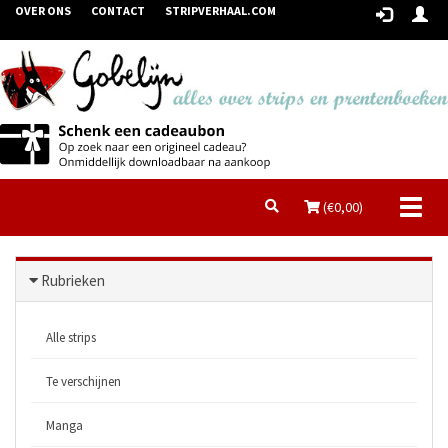
OVER ONS
CONTACT
STRIPVERHAAL.COM
Toggl
(€
0,00
)
naviga
Rubrieken
Alle strips
Te verschijnen
Manga