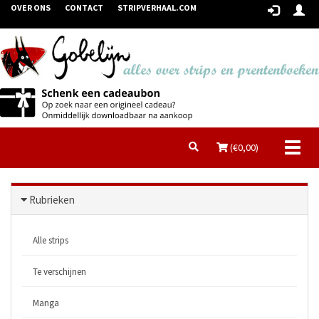
OVER ONS
CONTACT
STRIPVERHAAL.COM
Toggl
(€
0,00
)
naviga
Rubrieken
Alle strips
Te verschijnen
Manga