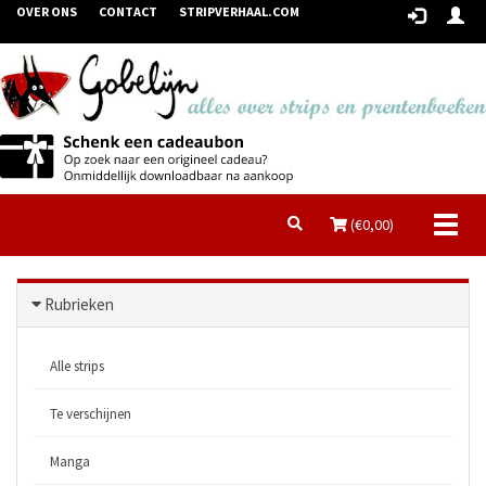
OVER ONS
CONTACT
STRIPVERHAAL.COM
Toggl
(€
0,00
)
naviga
Rubrieken
Alle strips
Te verschijnen
Manga