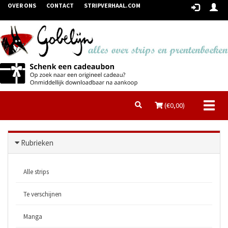
OVER ONS
CONTACT
STRIPVERHAAL.COM
Toggl
(€
0,00
)
naviga
Rubrieken
Alle strips
Te verschijnen
Manga